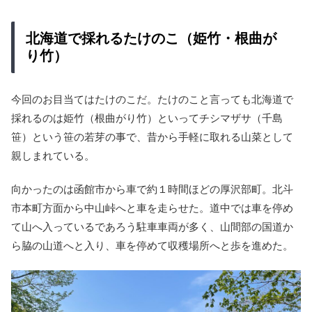
北海道で採れるたけのこ（姫竹・根曲が
り竹）
今回のお目当てはたけのこだ。たけのこと言っても北海道で
採れるのは姫竹（根曲がり竹）といってチシマザサ（千島
笹）という笹の若芽の事で、昔から手軽に取れる山菜として
親しまれている。
向かったのは函館市から車で約１時間ほどの厚沢部町。北斗
市本町方面から中山峠へと車を走らせた。道中では車を停め
て山へ入っているであろう駐車車両が多く、山間部の国道か
ら脇の山道へと入り、車を停めて収穫場所へと歩を進めた。