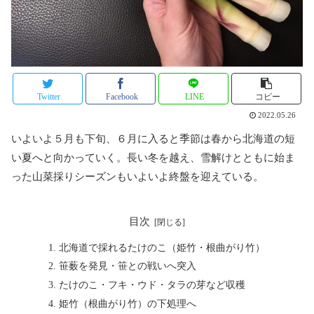
Twitter
Facebook
LINE
コピー
2022.05.26
いよいよ５月も下旬、６月に入ると季節は春から北海道の短
い夏へと向かっていく。長い冬を越え、雪解けとともに始ま
った山菜採りシーズンもいよいよ終盤を迎えている。
目次
北海道で採れるたけのこ（姫竹・根曲がり竹）
笹薮を発見・笹との戦いへ突入
たけのこ・フキ・ウド・タラの芽など収穫
姫竹（根曲がり竹）の下処理へ