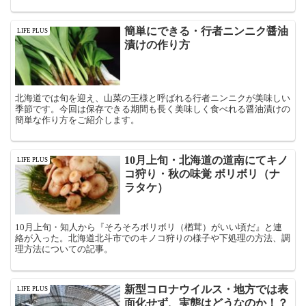
葉・しどけ・ふきなど収穫の様子を公開。
簡単にできる・行者ニンニク醤油
LIFE PLUS
漬けの作り方
北海道では旬を迎え、山菜の王様と呼ばれる行者ニンニクが美味しい
季節です。今回は保存できる期間も長く美味しく食べれる醤油漬けの
簡単な作り方をご紹介します。
10月上旬・北海道の道南にてキノ
LIFE PLUS
コ狩り・秋の味覚 ボリボリ（ナ
ラタケ）
10月上旬・知人から『そろそろボリボリ（楢茸）がいい頃だ』と連
絡が入った。北海道北斗市でのキノコ狩りの様子や下処理の方法、調
理方法についての記事。
新型コロナウイルス・地方では表
LIFE PLUS
面化せず、実態はどうなのか！？