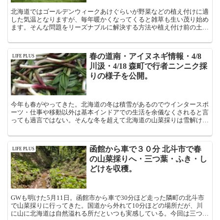
北海道ではゴールデンウィークあけぐらいが野菜などの植え付けに適
した気温となりますが、毎年暖かくなってくると雑草も生い茂り始め
ます。そんな問題をリーズナブルに解決する方法や植え付け前の土壌
つくりの方法を公開。
春の道南・アイヌネギ情報・4/8
LIFE PLUS
川汲・4/18 森町で行者ニンニク採
りの様子を公開。
今年も春がやってきた。北海道の冬は積雪があるのでウインタースポ
ーツ・仕事や移動以外は基本インドアでの生活を余儀なくされると言
っても過言ではない。そんな冬を超えて北海道の山菜採りは雪解けと
ともにやってくる4/8 川汲方面 アイヌネギ情報『 そ...
函館から車で３０分 北斗市で春
LIFE PLUS
の山菜採りへ・三つ葉・ふき・し
どけを収穫。
GWも明けた5月11日。函館市から車で30分ほど走った隣町の北斗市
で山菜採りに行ってきた。国道から外れて10分ほどの場所だが、川
に山に北海道は自然溢れる所だといつも実感している。今回は三つ