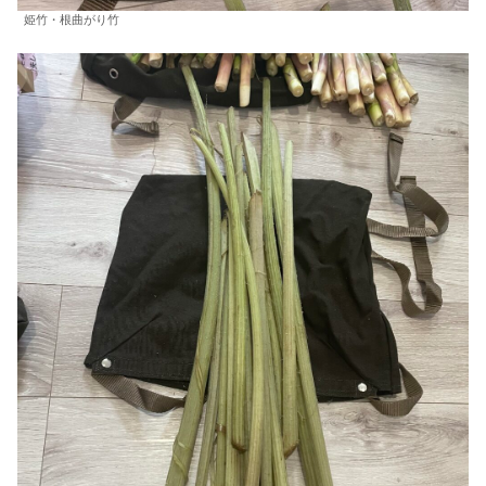
姫竹・根曲がり竹