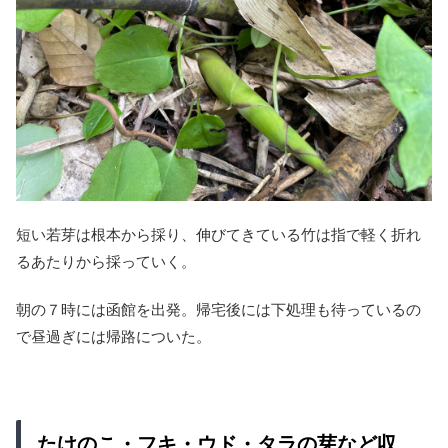
短い若芽は根本から採り、伸びてきている竹は指で軽く折れ
るあたりから採っていく。
朝の７時には函館を出発。帰宅後には下処理も待っているの
で昼過ぎには帰路についた。
たけのこ・フキ・ウド・タラの芽など収